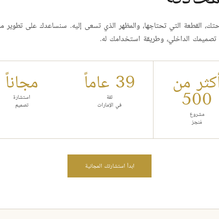
تك، القطعة التي تحتاجها، والمظهر الذي تسعى إليه. سنساعدك على تطوير مف
تصميمك الداخلي، وطريقة استخدامك له.
كثر من
39 عاماً
مجاناً
500
ثقة
استشارة
في الإمارات
تصميم
مشروع
مُنجز
ابدأ استشارتك المجانية